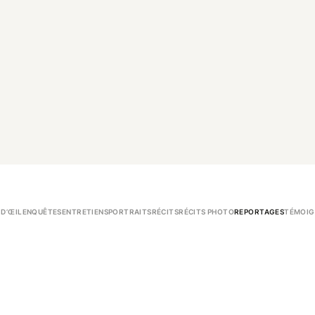
 D’ŒIL
ENQUÊTES
ENTRETIENS
PORTRAITS
RÉCITS
RÉCITS PHOTO
REPORTAGES
TÉMOIG