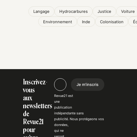
Langage
Hydrocarbures
Justice
Voiture
Environnement
Inde
Colonisation
É
Inscrivez-
Je m'inscris
vous
Revue21 est
aux
une
newsletters
publication
de
indépendante
sans
publicité
. Nous
protégeons
vos
Revue21
données,
pour
qui ne
seront