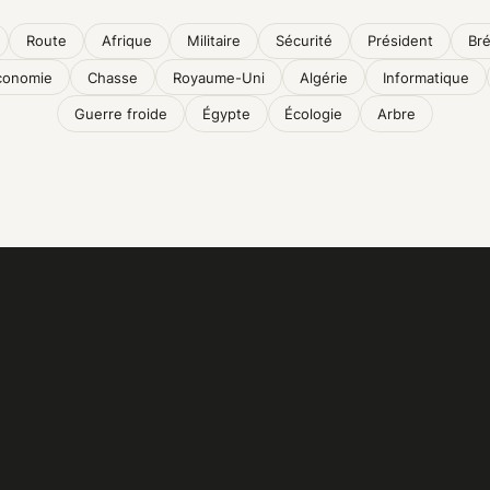
Route
Afrique
Militaire
Sécurité
Président
Bré
conomie
Chasse
Royaume-Uni
Algérie
Informatique
Guerre froide
Égypte
Écologie
Arbre