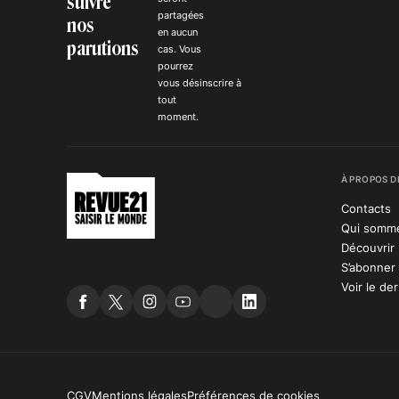
suivre
partagées
nos
en aucun
parutions
cas. Vous
pourrez
vous
désinscrire
à
tout
moment.
À PROPOS D
Contacts
Qui somm
Découvrir 
S’abonner 
Voir le de
CGV
Mentions légales
Préférences de cookies