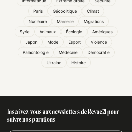
Informatique
Extrême droite
Sécurité
Paris
Géopolitique
Climat
Nucléaire
Marseille
Migrations
Syrie
Animaux
Écologie
Amériques
Japon
Mode
Esport
Violence
Paléontologie
Médecine
Démocratie
Ukraine
Histoire
Inscrivez-vous aux newsletters de Revue21 pour
suivre nos parutions