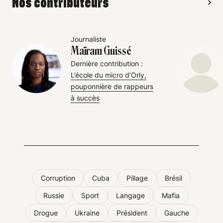
Nos contributeurs
Journaliste
Maïram Guissé
Dernière contribution :
L’école du micro d’Orly,
pouponnière de rappeurs
à succès
Corruption
Cuba
Pillage
Brésil
Russie
Sport
Langage
Mafia
Drogue
Ukraine
Président
Gauche