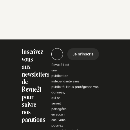
Inscrivez-
Je m'inscris
vous
Revue21 est
aux
une
newsletters
publication
de
indépendante
sans
publicité
. Nous
protégeons
vos
Revue21
données,
pour
qui ne
suivre
seront
partagées
nos
en aucun
parutions
cas. Vous
pourrez