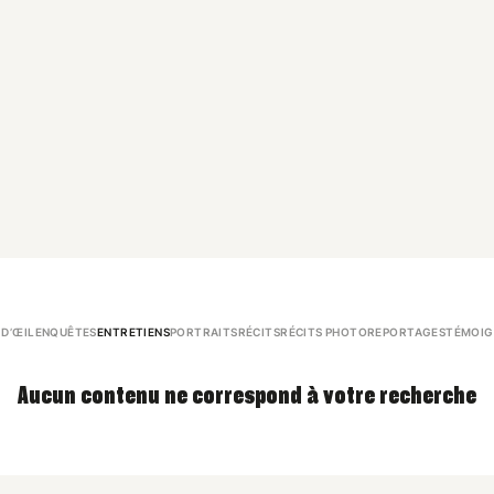
 D’ŒIL
ENQUÊTES
ENTRETIENS
PORTRAITS
RÉCITS
RÉCITS PHOTO
REPORTAGES
TÉMOIG
Aucun contenu ne correspond à votre recherche