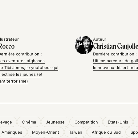
llustrateur
Auteur
Rocco
Christian Caujoll
Dernière contribution :
Dernière contribution :
Les aventures afghanes
Ultime parcours de gol
de Tibi Jones, le youtubeur qui
le nouveau désert brit
électrise les jeunes (et
l’antiterrorisme)
levage
Cinéma
Jeunesse
Compétition
États-Unis
Amériques
Moyen-Orient
Taïwan
Afrique du Sud
Spo