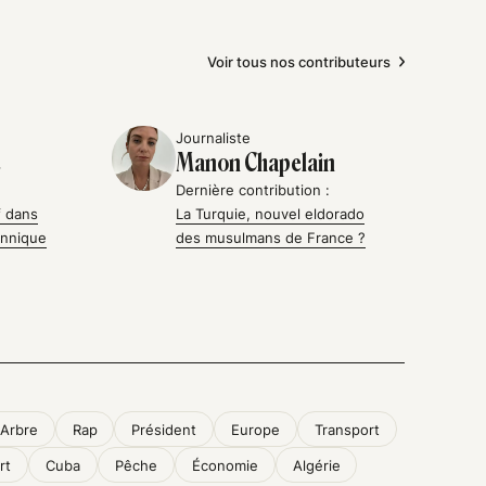
Voir tous nos contributeurs
Journaliste
e
Manon Chapelain
Dernière contribution :
f dans
La Turquie, nouvel eldorado
annique
des musulmans de France ?
Arbre
Rap
Président
Europe
Transport
rt
Cuba
Pêche
Économie
Algérie