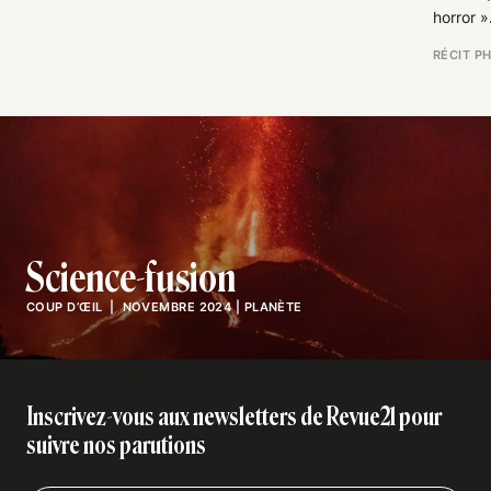
horror »
RÉCIT P
Science-fusion
COUP D’ŒIL
| NOVEMBRE 2024
|
PLANÈTE
Inscrivez-vous aux newsletters de Revue21 pour
suivre nos parutions