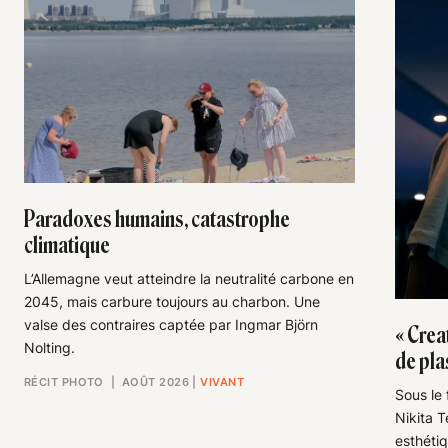
Paradoxes humains, catastrophe
climatique
L’Allemagne veut atteindre la neutralité carbone en
2045, mais carbure toujours au charbon. Une
valse des contraires captée par Ingmar Björn
« Creat
Nolting.
de pla
RÉCIT PHOTO
| AOÛT 2026
|
VIVANT
Sous le 
Nikita T
esthéti