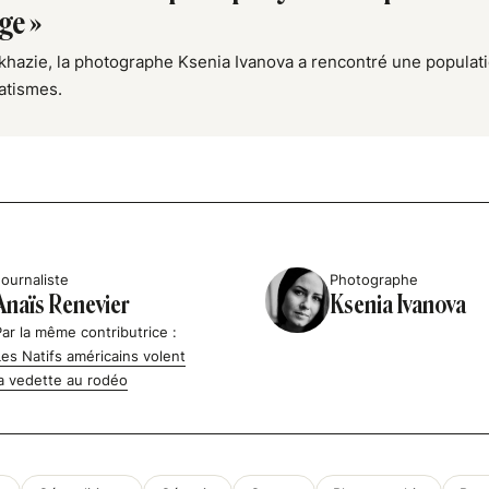
ge »
khazie, la photographe Ksenia Ivanova a rencontré une popula
atismes.
Journaliste
Photographe
Anaïs Renevier
Ksenia Ivanova
Par la même contributrice :
Les Natifs américains volent
la vedette au rodéo