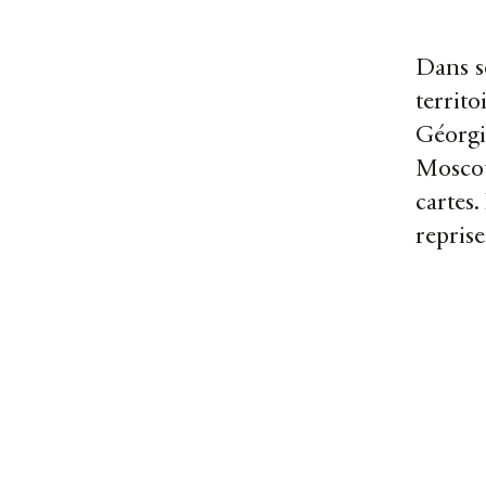
Dans so
territo
Géorgie
Moscou
cartes.
reprise