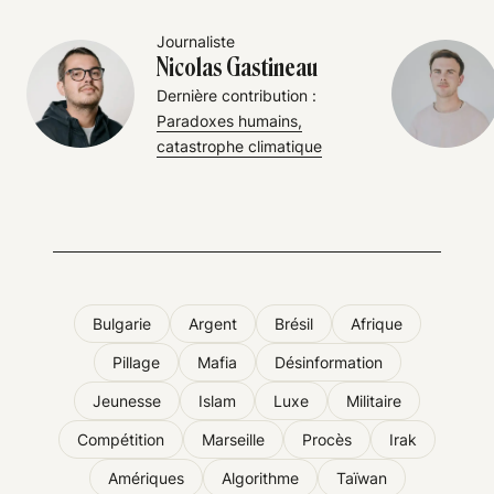
Journaliste
Nicolas Gastineau
Dernière contribution :
Paradoxes humains,
catastrophe climatique
Bulgarie
Argent
Brésil
Afrique
Pillage
Mafia
Désinformation
Jeunesse
Islam
Luxe
Militaire
Compétition
Marseille
Procès
Irak
Amériques
Algorithme
Taïwan