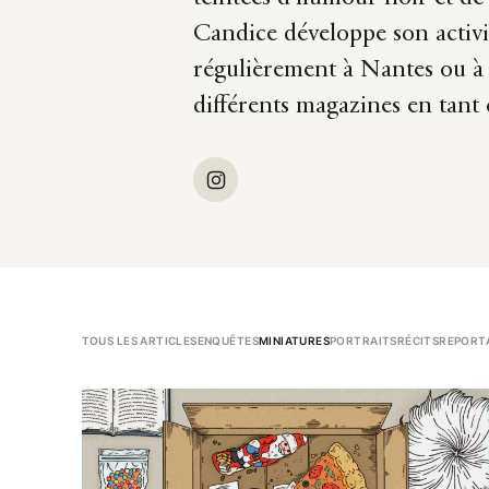
Candice développe son activi
régulièrement à Nantes ou à 
différents magazines en tant q
TOUS LES ARTICLES
ENQUÊTES
MINIATURES
PORTRAITS
RÉCITS
REPORT