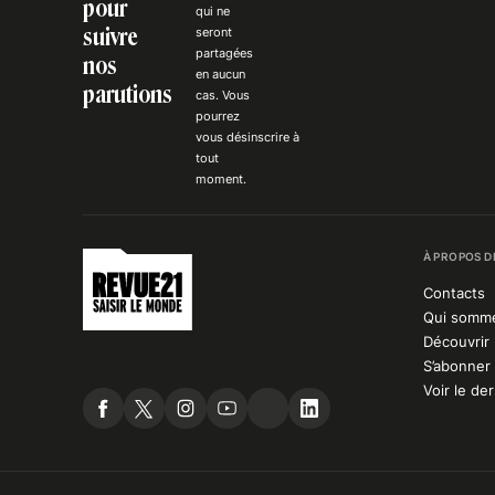
pour
qui ne
suivre
seront
partagées
nos
en aucun
parutions
cas. Vous
pourrez
vous
désinscrire
à
tout
moment.
À PROPOS D
Contacts
Qui somm
Découvrir 
S’abonner 
Voir le de