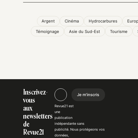
Argent
Cinéma
Hydrocarbures
Euro
Témoignage
Asie du Sud-Est
Tourisme
Inscrivez-
Je m'inscris
vous
Revue21 est
aux
une
newsletters
publication
de
indépendante
sans
publicité
. Nous
protégeons
vos
Revue21
données,