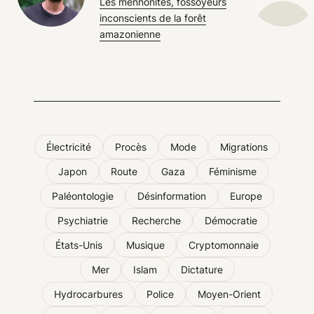
Les mennonites, fossoyeurs
inconscients de la forêt
amazonienne
Électricité
Procès
Mode
Migrations
Japon
Route
Gaza
Féminisme
Paléontologie
Désinformation
Europe
Psychiatrie
Recherche
Démocratie
États-Unis
Musique
Cryptomonnaie
Mer
Islam
Dictature
Hydrocarbures
Police
Moyen-Orient