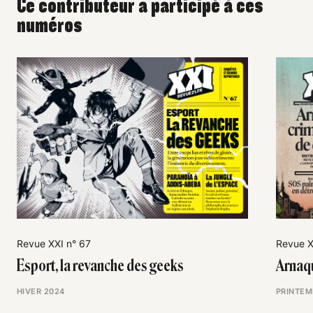
Ce contributeur a participé à ces
numéros
Revue XXI n° 67
Revue X
Esport, la revanche des geeks
Arnaqu
HIVER 2024
PRINTEM