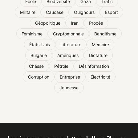
École
Biodiversité
Gaza
Trafic
Militaire
Caucase
Ouïghours
Esport
Géopolitique
Iran
Procès
Féminisme
Cryptomonnaie
Banditisme
États-Unis
Littérature
Mémoire
Bulgarie
Amériques
Dictature
Chasse
Pétrole
Désinformation
Corruption
Entreprise
Électricité
Jeunesse