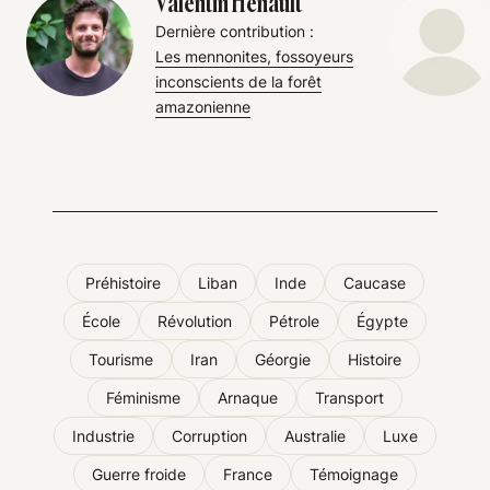
Valentin Hénault
Dernière contribution :
Les mennonites, fossoyeurs
inconscients de la forêt
amazonienne
Préhistoire
Liban
Inde
Caucase
École
Révolution
Pétrole
Égypte
Tourisme
Iran
Géorgie
Histoire
Féminisme
Arnaque
Transport
Industrie
Corruption
Australie
Luxe
Guerre froide
France
Témoignage