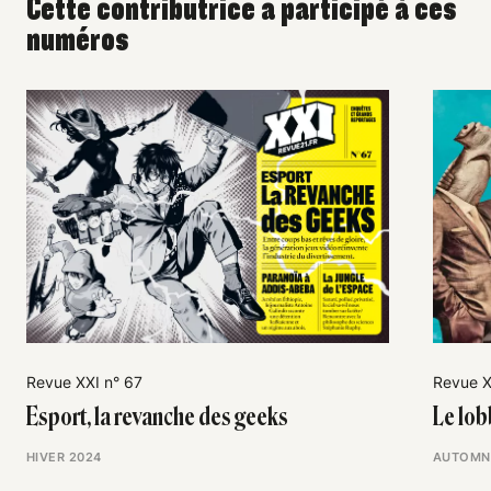
Cette contributrice a participé à ces
numéros
Revue XXI n° 67
Revue X
Esport, la revanche des geeks
Le lob
HIVER 2024
AUTOMN