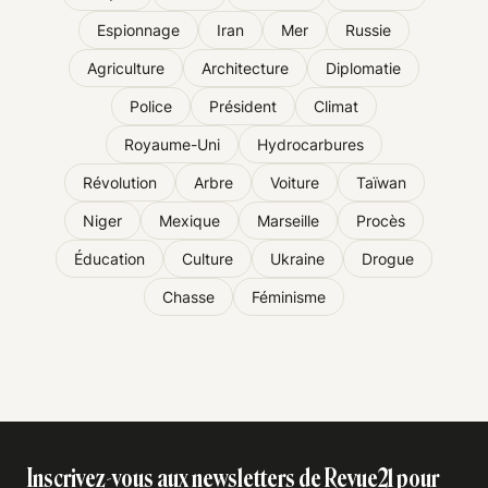
Espionnage
Iran
Mer
Russie
Agriculture
Architecture
Diplomatie
Police
Président
Climat
Royaume-Uni
Hydrocarbures
Révolution
Arbre
Voiture
Taïwan
Niger
Mexique
Marseille
Procès
Éducation
Culture
Ukraine
Drogue
Chasse
Féminisme
Inscrivez-vous aux newsletters de Revue21 pour