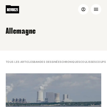
Allemagne
TOUS LES ARTICLES
BANDES DESSINÉES
CHRONIQUES
COULISSES
COUPS 