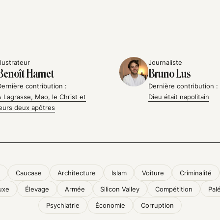
llustrateur
Journaliste
Benoît Hamet
Bruno Lus
Dernière contribution :
Dernière contribution :
À Lagrasse, Mao, le Christ et
Dieu était napolitain
leurs deux apôtres
Caucase
Architecture
Islam
Voiture
Criminalité
uxe
Élevage
Armée
Silicon Valley
Compétition
Pal
Psychiatrie
Économie
Corruption