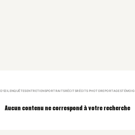
 D’ŒIL
ENQUÊTES
ENTRETIENS
PORTRAITS
RÉCITS
RÉCITS PHOTO
REPORTAGES
TÉMOIG
Aucun contenu ne correspond à votre recherche