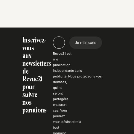
Inscrivez-
Je m'inscris
vous
Revue21 est
aux
une
newsletters
publication
de
indépendante
sans
publicité
. Nous
protégeons
vos
Revue21
données,
pour
qui ne
suivre
seront
partagées
nos
en aucun
parutions
cas. Vous
pourrez
vous
désinscrire
à
tout
moment.