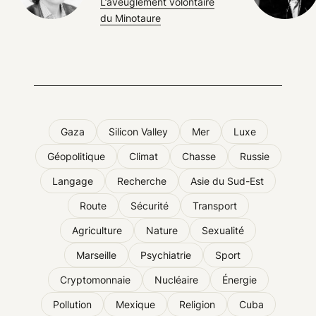
L’aveuglement volontaire
du Minotaure
Gaza
Silicon Valley
Mer
Luxe
Géopolitique
Climat
Chasse
Russie
Langage
Recherche
Asie du Sud-Est
Route
Sécurité
Transport
Agriculture
Nature
Sexualité
Marseille
Psychiatrie
Sport
Cryptomonnaie
Nucléaire
Énergie
Pollution
Mexique
Religion
Cuba