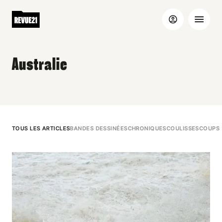
Australie
TOUS LES ARTICLES
BANDES DESSINÉES
CHRONIQUES
COULISSES
COUPS 