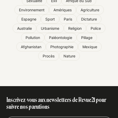
Sexualité
Exil
Afrique du Sud
Environnement
Amériques
Agriculture
Espagne
Sport
Paris
Dictature
Australie
Urbanisme
Religion
Police
Pollution
Paléontologie
Pillage
Afghanistan
Photographie
Mexique
Procès
Nature
Inscrivez-vous aux newsletters de Revue21 pour
suivre nos parutions