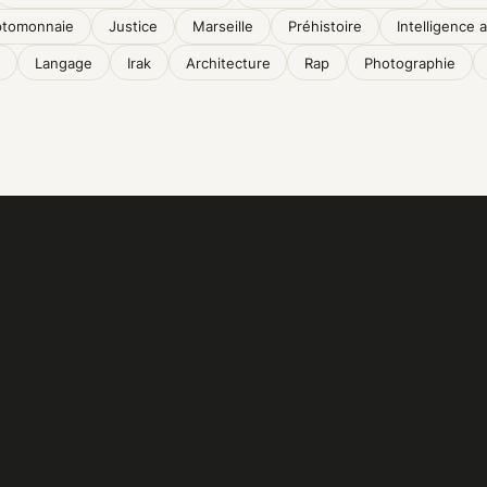
ptomonnaie
Justice
Marseille
Préhistoire
Intelligence ar
Langage
Irak
Architecture
Rap
Photographie