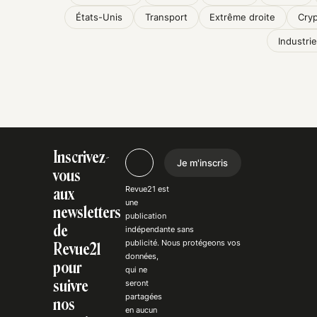
États-Unis
Transport
Extrême droite
Cry
Industrie
Inscrivez-
Je m'inscris
vous
Revue21 est
aux
une
newsletters
publication
de
indépendante
sans
publicité
. Nous
protégeons
vos
Revue21
données,
pour
qui ne
suivre
seront
partagées
nos
en aucun