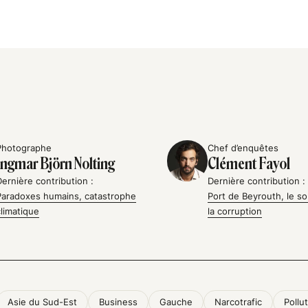
Photographe
Chef d’enquêtes
Ingmar Björn Nolting
Clément Fayol
Dernière contribution :
Dernière contribution :
Paradoxes humains, catastrophe
Port de Beyrouth, le so
climatique
la corruption
Asie du Sud-Est
Business
Gauche
Narcotrafic
Pollu