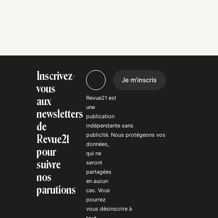
Inscrivez-
Je m'inscris
vous
Revue21 est
aux
une
newsletters
publication
de
indépendante
sans
publicité
. Nous
protégeons
vos
Revue21
données,
pour
qui ne
suivre
seront
partagées
nos
en aucun
parutions
cas. Vous
pourrez
vous
désinscrire
à