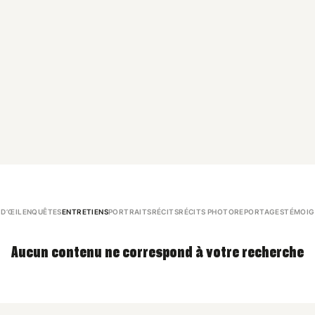
 D’ŒIL
ENQUÊTES
ENTRETIENS
PORTRAITS
RÉCITS
RÉCITS PHOTO
REPORTAGES
TÉMOIG
Aucun contenu ne correspond à votre recherche