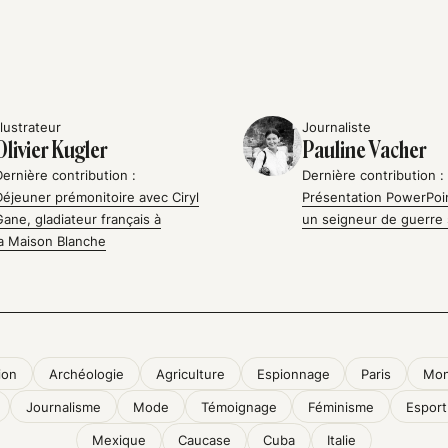
llustrateur
Journaliste
Olivier Kugler
Pauline Vacher
Dernière contribution :
Dernière contribution :
Déjeuner prémonitoire avec Ciryl
Présentation PowerPoi
Gane, gladiateur français à
un seigneur de guerre 
la Maison Blanche
ion
Archéologie
Agriculture
Espionnage
Paris
Mon
Journalisme
Mode
Témoignage
Féminisme
Esport
Mexique
Caucase
Cuba
Italie