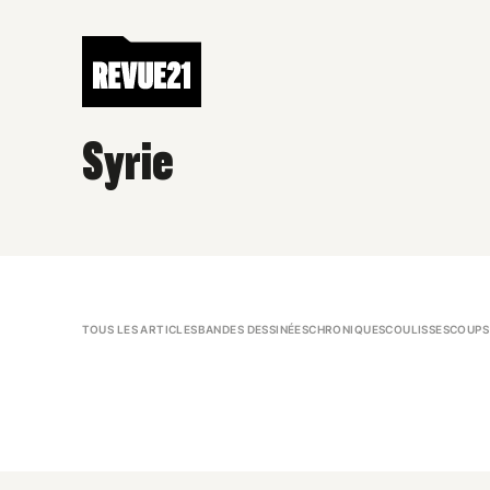
Syrie
TOUS LES ARTICLES
BANDES DESSINÉES
CHRONIQUES
COULISSES
COUPS