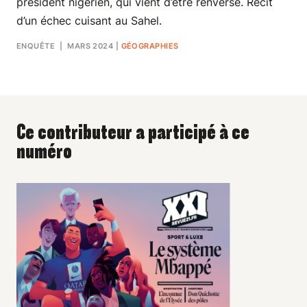
président nigérien, qui vient d’être renversé. Récit
d’un échec cuisant au Sahel.
ENQUÊTE
| MARS 2024
|
GÉOGRAPHIES
Ce contributeur a participé à ce
numéro