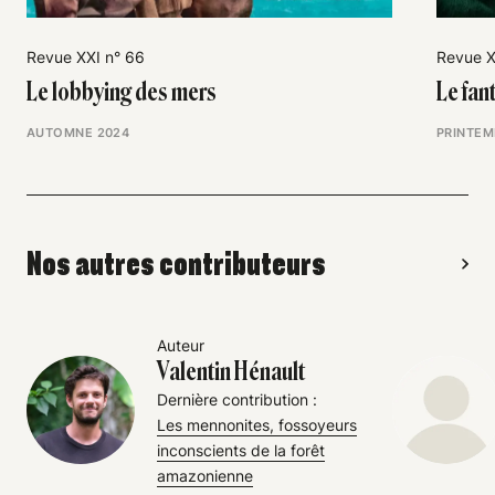
Revue XXI n° 66
Revue X
Le lobbying des mers
Le fan
AUTOMNE 2024
PRINTEM
Nos autres contributeurs
Auteur
Valentin Hénault
Dernière contribution :
Les mennonites, fossoyeurs
inconscients de la forêt
amazonienne