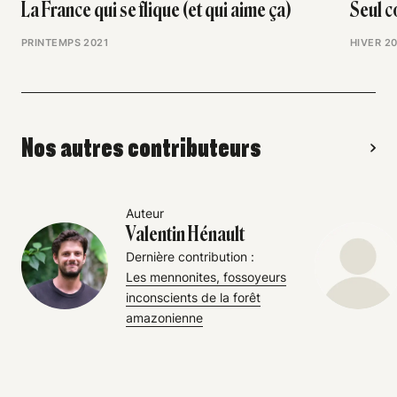
La France qui se flique (et qui aime ça)
Seul c
PRINTEMPS 2021
HIVER 2
Nos autres contributeurs
Auteur
Valentin Hénault
Dernière contribution :
Les mennonites, fossoyeurs
inconscients de la forêt
amazonienne