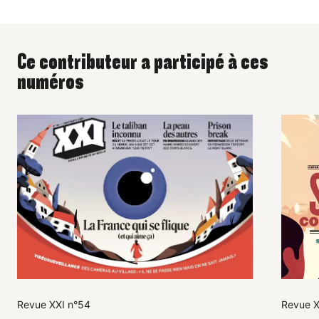
Ce contributeur a participé à ces
numéros
Revue XXI n°54
Revue X