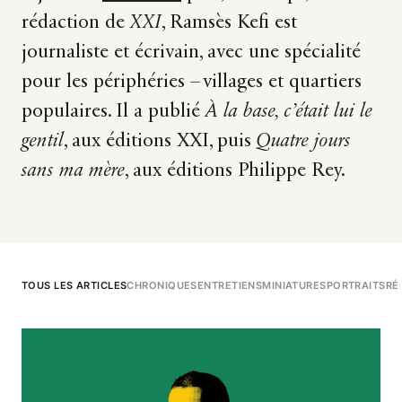
rédaction de
XXI
, Ramsès Kefi est
journaliste et écrivain, avec une spécialité
pour les périphéries – villages et quartiers
populaires. Il a publié
À la base, c’était lui le
gentil
, aux éditions XXI, puis
Quatre jours
sans ma mère
, aux éditions Philippe Rey.
TOUS LES ARTICLES
CHRONIQUES
ENTRETIENS
MINIATURES
PORTRAITS
RÉ