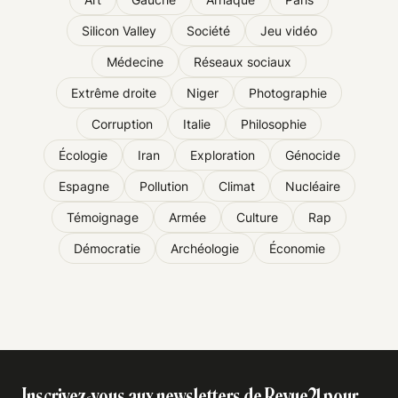
Silicon Valley
Société
Jeu vidéo
Médecine
Réseaux sociaux
Extrême droite
Niger
Photographie
Corruption
Italie
Philosophie
Écologie
Iran
Exploration
Génocide
Espagne
Pollution
Climat
Nucléaire
Témoignage
Armée
Culture
Rap
Démocratie
Archéologie
Économie
Inscrivez-vous aux newsletters de Revue21 pour