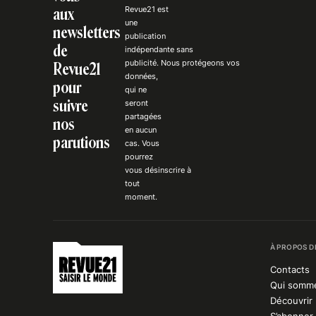
Revue21 est
aux
une
newsletters
publication
de
indépendante
sans
publicité
. Nous
protégeons
vos
Revue21
données,
pour
qui ne
suivre
seront
partagées
nos
en aucun
parutions
cas. Vous
pourrez
vous
désinscrire
à
tout
moment.
À PROPOS D
Contacts
Qui somm
Découvrir 