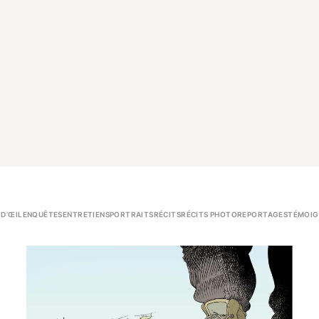
 D’ŒIL
ENQUÊTES
ENTRETIENS
PORTRAITS
RÉCITS
RÉCITS PHOTO
REPORTAGES
TÉMOIG