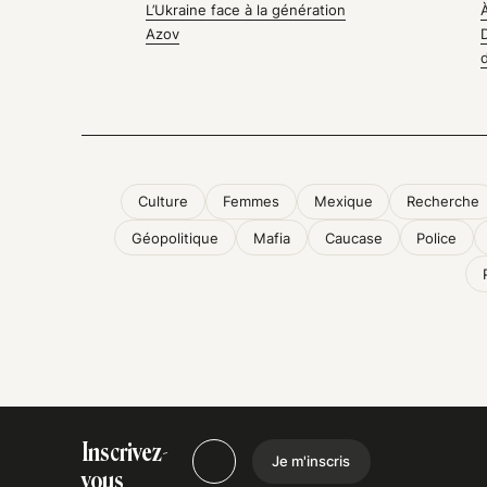
L’Ukraine face à la génération
Azov
Culture
Femmes
Mexique
Recherche
Géopolitique
Mafia
Caucase
Police
Inscrivez-
Je m'inscris
vous