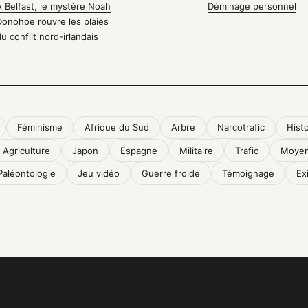
À Belfast, le mystère Noah
Déminage personnel
Donohoe rouvre les plaies
du conflit nord-irlandais
Féminisme
Afrique du Sud
Arbre
Narcotrafic
Histo
Agriculture
Japon
Espagne
Militaire
Trafic
Moyen
Paléontologie
Jeu vidéo
Guerre froide
Témoignage
Exi