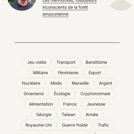
Les mennonites, fossoyeurs
inconscients de la forêt
amazonienne
Jeu vidéo
Transport
Banditisme
Militaire
Féminisme
Esport
Nucléaire
Mode
Marseille
Argent
Groenland
Écologie
Cryptomonnaie
Alimentation
France
Jeunesse
Géorgie
Taïwan
Armée
Royaume-Uni
Guerre froide
Trafic