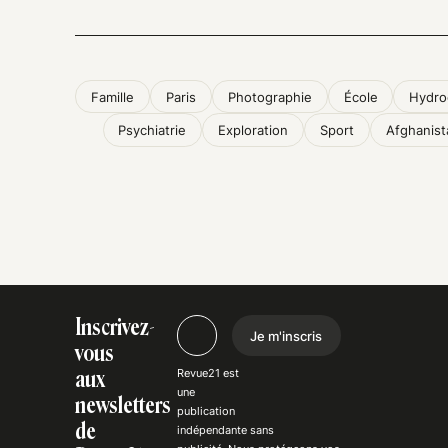
Famille
Paris
Photographie
École
Hydro
Psychiatrie
Exploration
Sport
Afghanist
Inscrivez-
Je m'inscris
vous
Revue21 est
aux
une
newsletters
publication
de
indépendante
sans