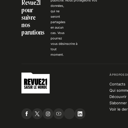
publicité
. Nous
protégeons
vos
Revue21
données,
pour
qui ne
suivre
seront
partagées
nos
en aucun
parutions
cas. Vous
pourrez
vous
désinscrire
à
tout
moment.
À PROPOS D
Contacts
Qui somm
Découvrir 
S’abonner 
Voir le de