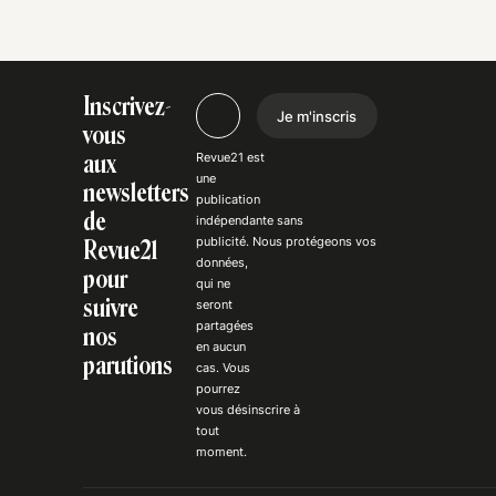
Inscrivez-
Je m'inscris
vous
Revue21 est
aux
une
newsletters
publication
de
indépendante
sans
publicité
. Nous
protégeons
vos
Revue21
données,
pour
qui ne
suivre
seront
partagées
nos
en aucun
parutions
cas. Vous
pourrez
vous
désinscrire
à
tout
moment.