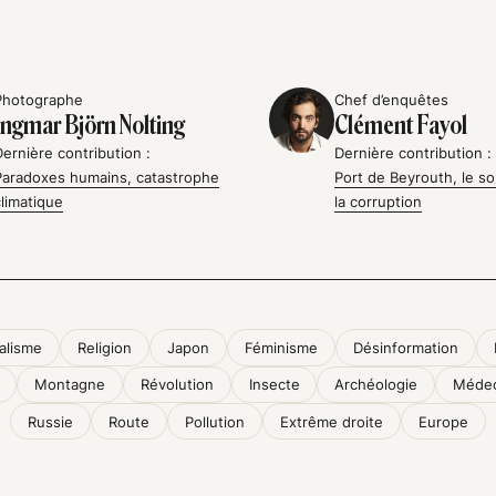
Photographe
Chef d’enquêtes
Ingmar Björn Nolting
Clément Fayol
Dernière contribution :
Dernière contribution :
Paradoxes humains, catastrophe
Port de Beyrouth, le so
climatique
la corruption
alisme
Religion
Japon
Féminisme
Désinformation
Montagne
Révolution
Insecte
Archéologie
Médec
Russie
Route
Pollution
Extrême droite
Europe