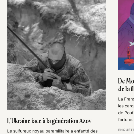
De Mos
de la 
La Fran
les car
de Pouti
L’Ukraine face à la génération Azov
fortune.
ENQUÊT
Le sulfureux noyau paramilitaire a enfanté des