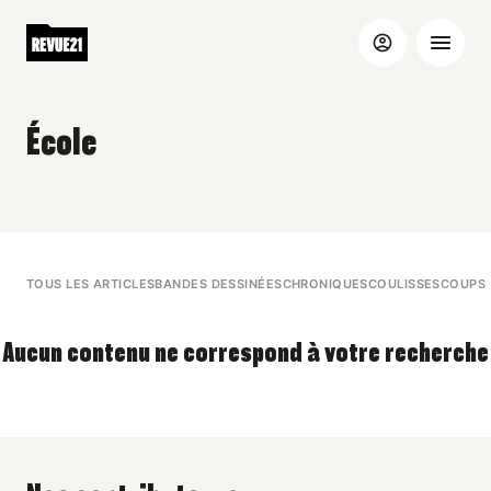
École
TOUS LES ARTICLES
BANDES DESSINÉES
CHRONIQUES
COULISSES
COUPS 
Aucun contenu ne correspond à votre recherche