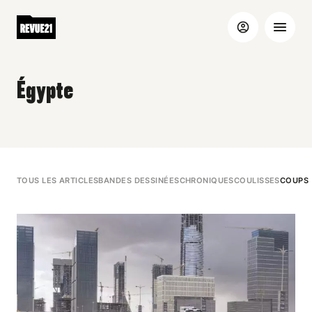
Égypte
TOUS LES ARTICLES
BANDES DESSINÉES
CHRONIQUES
COULISSES
COUPS 