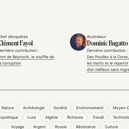
Chef d’enquêtes
Illustrateur
Clément Fayol
Dominic Bugatto
Dernière contribution :
Dernière contribution :
Port de Beyrouth, le souffle de
Des Pouilles à la Corse, 
la corruption
les morts et le repentir
d’un mafieux sans regr
Nature
Archéologie
Société
Environnement
Moyen-O
opolitique
Luxe
Algérie
Richesse
Travail
Technolo
Voyage
Argent
Russie
Résistance
Culture