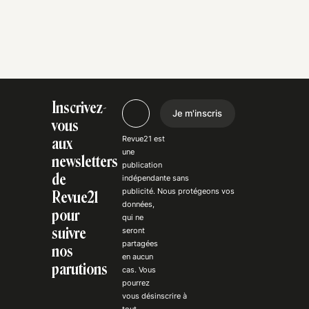
Inscrivez-
Je m'inscris
vous
Revue21 est
aux
une
newsletters
publication
de
indépendante
sans
publicité
. Nous
protégeons
vos
Revue21
données,
pour
qui ne
suivre
seront
partagées
nos
en aucun
parutions
cas. Vous
pourrez
vous
désinscrire
à