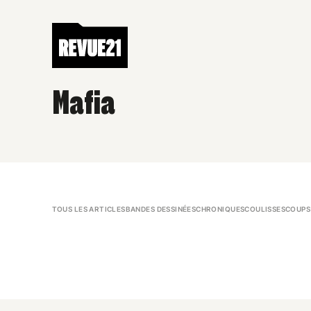
Mafia
TOUS LES ARTICLES
BANDES DESSINÉES
CHRONIQUES
COULISSES
COUPS