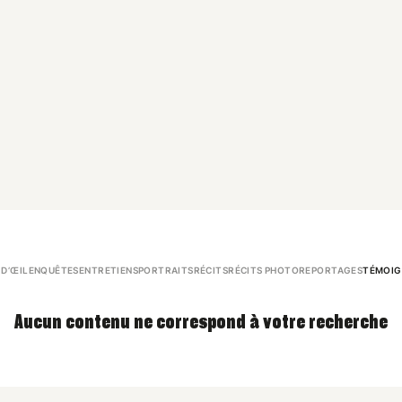
 D’ŒIL
ENQUÊTES
ENTRETIENS
PORTRAITS
RÉCITS
RÉCITS PHOTO
REPORTAGES
TÉMOIG
Aucun contenu ne correspond à votre recherche