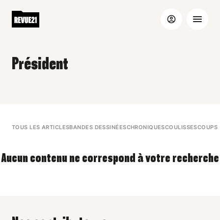
Président
TOUS LES ARTICLES
BANDES DESSINÉES
CHRONIQUES
COULISSES
COUPS 
Aucun contenu ne correspond à votre recherche