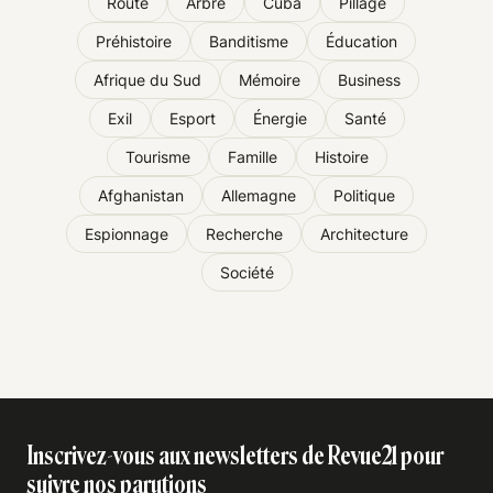
Route
Arbre
Cuba
Pillage
Préhistoire
Banditisme
Éducation
Afrique du Sud
Mémoire
Business
Exil
Esport
Énergie
Santé
Tourisme
Famille
Histoire
Afghanistan
Allemagne
Politique
Espionnage
Recherche
Architecture
Société
Inscrivez-vous aux newsletters de Revue21 pour
suivre nos parutions