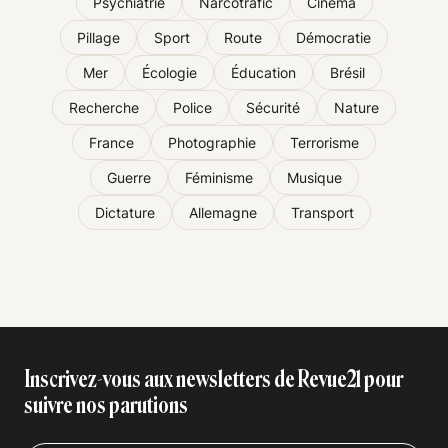
Psychiatrie
Narcotrafic
Cinéma
Pillage
Sport
Route
Démocratie
Mer
Écologie
Éducation
Brésil
Recherche
Police
Sécurité
Nature
France
Photographie
Terrorisme
Guerre
Féminisme
Musique
Dictature
Allemagne
Transport
Inscrivez-vous aux newsletters de Revue21 pour
suivre nos parutions