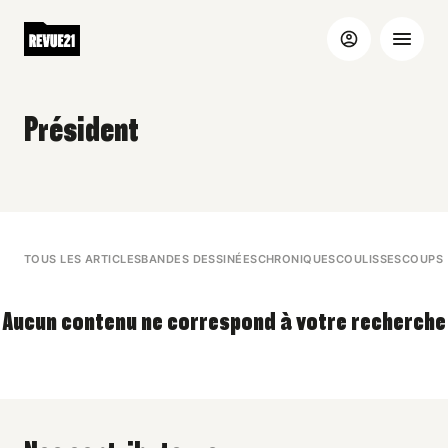
Président
TOUS LES ARTICLES
BANDES DESSINÉES
CHRONIQUES
COULISSES
COUPS 
Aucun contenu ne correspond à votre recherche