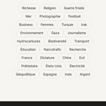
Richesse
Religion
Guerre froide
Mer
Photographie
Football
Business
Femmes
Turquie
Irak
Environnement
Gaza
Journalisme
Hydrocarbures
Biodiversité
Transport
Éducation
Narcotrafic
Recherche
France
Dictature
Chine
Exil
Préhistoire
États-Unis
Électricité
Géopolitique
Espagne
Inde
Argent