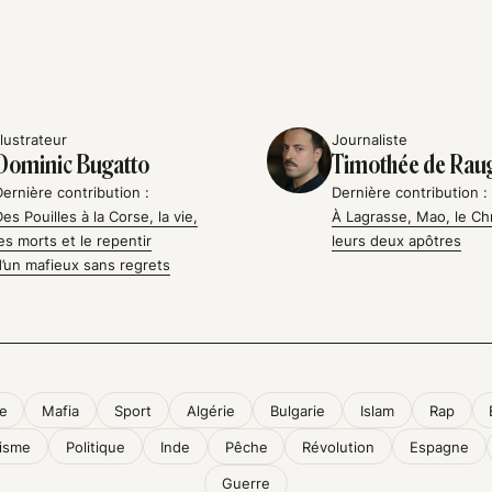
llustrateur
Journaliste
Dominic Bugatto
Timothée de Rau
Dernière contribution :
Dernière contribution :
Des Pouilles à la Corse, la vie,
À Lagrasse, Mao, le Chr
les morts et le repentir
leurs deux apôtres
d’un mafieux sans regrets
e
Mafia
Sport
Algérie
Bulgarie
Islam
Rap
isme
Politique
Inde
Pêche
Révolution
Espagne
Guerre