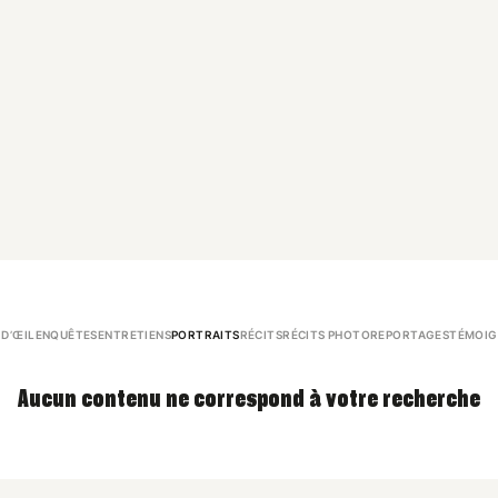
 D’ŒIL
ENQUÊTES
ENTRETIENS
PORTRAITS
RÉCITS
RÉCITS PHOTO
REPORTAGES
TÉMOIG
Aucun contenu ne correspond à votre recherche