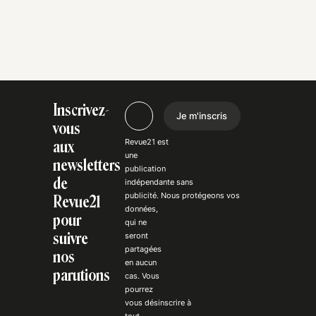
Inscrivez-
Je m'inscris
vous
Revue21 est
aux
une
newsletters
publication
de
indépendante
sans
publicité
. Nous
protégeons
vos
Revue21
données,
pour
qui ne
suivre
seront
partagées
nos
en aucun
parutions
cas. Vous
pourrez
vous
désinscrire
à