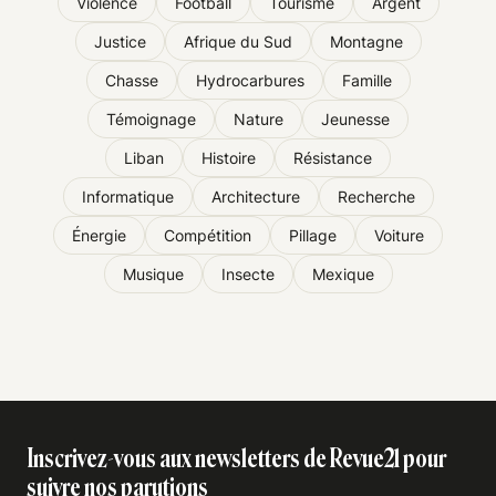
Violence
Football
Tourisme
Argent
Justice
Afrique du Sud
Montagne
Chasse
Hydrocarbures
Famille
Témoignage
Nature
Jeunesse
Liban
Histoire
Résistance
Informatique
Architecture
Recherche
Énergie
Compétition
Pillage
Voiture
Musique
Insecte
Mexique
Inscrivez-vous aux newsletters de Revue21 pour
suivre nos parutions