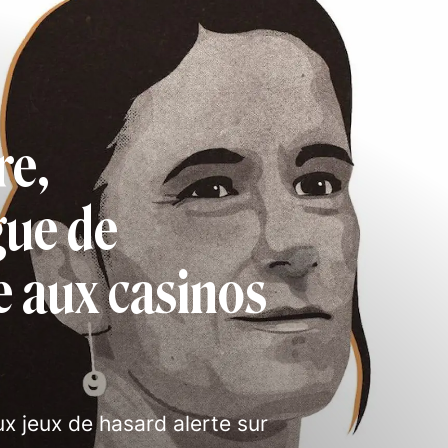
re,
gue de
ce aux casinos
ux jeux de hasard alerte sur