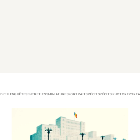
 D’ŒIL
ENQUÊTES
ENTRETIENS
MINIATURES
PORTRAITS
RÉCITS
RÉCITS PHOTO
REPORTA