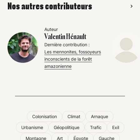
Nos autres contributeurs
Auteur
Valentin Hénault
Dernière contribution :
Les mennonites, fossoyeurs
inconscients de la forêt
amazonienne
Colonisation
Climat
Arnaque
Urbanisme
Géopolitique
Trafic
Exil
Montagne
Art
Égypte
Gauche