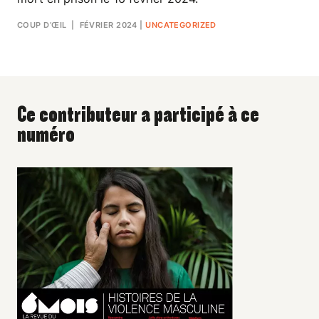
COUP D’ŒIL
| FÉVRIER 2024
|
UNCATEGORIZED
Ce contributeur a participé à ce
numéro