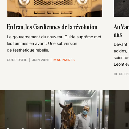
En Iran, les Gardiennes de la révolution
Au Van
nus
Le gouvernement du nouveau Guide suprême met
les femmes en avant. Une subversion
Devant s
de l’esthétique rebelle.
acides,
science-
COUP D’ŒIL
| JUIN 2026
|
IMAGINAIRES
Leontie
COUP D’