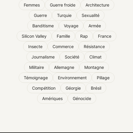
Femmes
Guerre froide
Architecture
Guerre
Turquie
Sexualité
Banditisme
Voyage
Armée
Silicon Valley
Famille
Rap
France
Insecte
Commerce
Résistance
Journalisme
Société
Climat
Militaire
Allemagne
Montagne
Témoignage
Environnement
Pillage
Compétition
Géorgie
Brésil
Amériques
Génocide