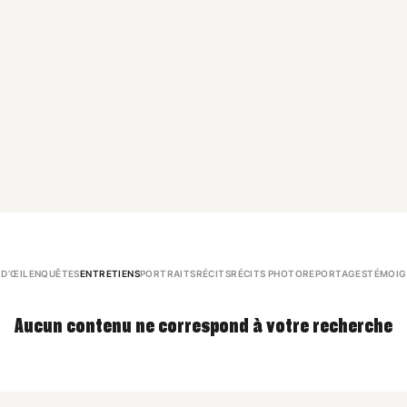
 D’ŒIL
ENQUÊTES
ENTRETIENS
PORTRAITS
RÉCITS
RÉCITS PHOTO
REPORTAGES
TÉMOIG
Aucun contenu ne correspond à votre recherche