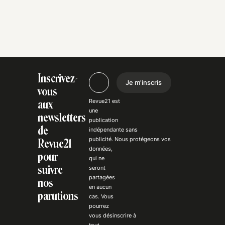
Inscrivez-
Je m'inscris
vous
Revue21 est
aux
une
newsletters
publication
de
indépendante
sans
publicité
. Nous
protégeons
vos
Revue21
données,
pour
qui ne
suivre
seront
partagées
nos
en aucun
parutions
cas. Vous
pourrez
vous
désinscrire
à