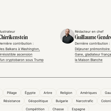
llustrateur
Rédacteur en chef
Chirrikenstein
Guillaume Gendr
Dernière contribution :
Dernière contribution :
Des Balkans à Washington,
Déjeuner prémonitoire 
l’irrésistible ascension
Gane, gladiateur frança
d’un cryptobaron sous Trump
la Maison Blanche
Pillage
Égypte
Arbre
Religion
Amériques
Gau
Résistance
Géopolitique
Bulgarie
Narcotrafic
Coloni
Compétition
Chasse
Espagne