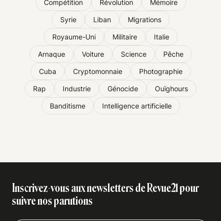
Compétition
Révolution
Mémoire
Syrie
Liban
Migrations
Royaume-Uni
Militaire
Italie
Arnaque
Voiture
Science
Pêche
Cuba
Cryptomonnaie
Photographie
Rap
Industrie
Génocide
Ouïghours
Banditisme
Intelligence artificielle
Inscrivez-vous aux newsletters de Revue21 pour
suivre nos parutions