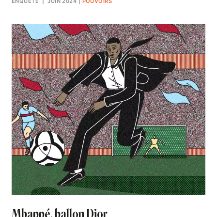
ENQUÊTE
| JUIN 2024
|
POUVOIRS
Mbappé, ballon Dior