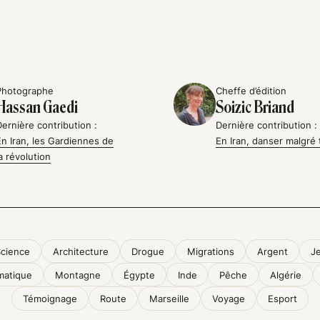
Photographe
Cheffe d’édition
Hassan Gaedi
Soizic Briand
Dernière contribution :
Dernière contribution :
En Iran, les Gardiennes de
En Iran, danser malgré 
la révolution
Science
Architecture
Drogue
Migrations
Argent
J
matique
Montagne
Égypte
Inde
Pêche
Algérie
Témoignage
Route
Marseille
Voyage
Esport