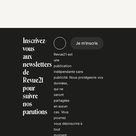
Inscrivez-
Je m'inscris
vous
Revue21 est
aux
une
newsletters
publication
de
indépendante
sans
publicité
. Nous
protégeons
vos
Revue21
données,
pour
qui ne
suivre
seront
partagées
nos
en aucun
parutions
cas. Vous
pourrez
vous
désinscrire
à
tout
moment.