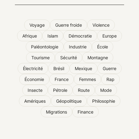
Voyage
Guerre froide
Violence
Afrique
Islam
Démocratie
Europe
Paléontologie
Industrie
École
Tourisme
Sécurité
Montagne
Électricité
Brésil
Mexique
Guerre
Économie
France
Femmes
Rap
Insecte
Pétrole
Route
Mode
Amériques
Géopolitique
Philosophie
Migrations
Finance