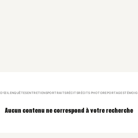
 D’ŒIL
ENQUÊTES
ENTRETIENS
PORTRAITS
RÉCITS
RÉCITS PHOTO
REPORTAGES
TÉMOIG
Aucun contenu ne correspond à votre recherche