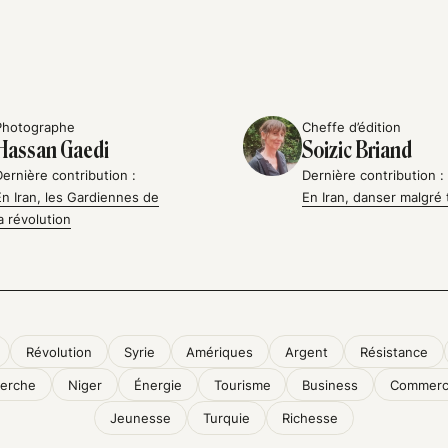
Photographe
Cheffe d’édition
Hassan Gaedi
Soizic Briand
Dernière contribution :
Dernière contribution :
En Iran, les Gardiennes de
En Iran, danser malgré 
la révolution
Révolution
Syrie
Amériques
Argent
Résistance
erche
Niger
Énergie
Tourisme
Business
Commer
Jeunesse
Turquie
Richesse