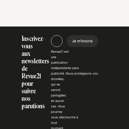
Inscrivez-
Je m'inscris
vous
Revue21 est
aux
une
newsletters
publication
de
indépendante
sans
publicité
. Nous
protégeons
vos
Revue21
données,
pour
qui ne
suivre
seront
partagées
nos
en aucun
parutions
cas. Vous
pourrez
vous
désinscrire
à
tout
moment.