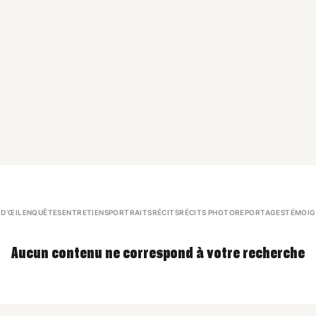
 D’ŒIL
ENQUÊTES
ENTRETIENS
PORTRAITS
RÉCITS
RÉCITS PHOTO
REPORTAGES
TÉMOIG
Aucun contenu ne correspond à votre recherche