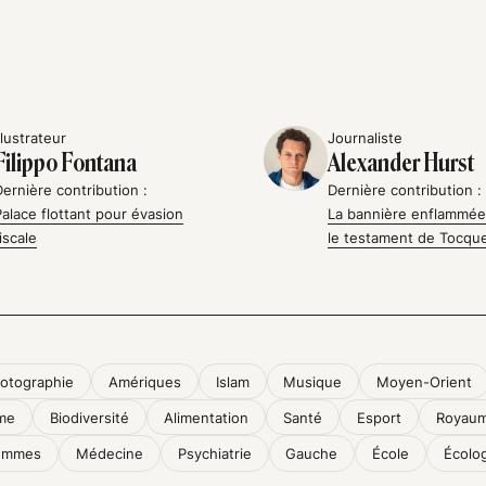
llustrateur
Journaliste
Filippo Fontana
Alexander Hurst
Dernière contribution :
Dernière contribution :
Palace flottant pour évasion
La bannière enflammée
fiscale
le testament de Tocque
otographie
Amériques
Islam
Musique
Moyen-Orient
me
Biodiversité
Alimentation
Santé
Esport
Royaum
emmes
Médecine
Psychiatrie
Gauche
École
Écolo