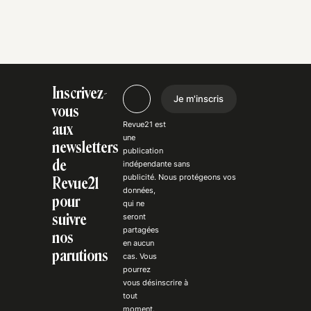
Inscrivez-
Je m'inscris
vous
Revue21 est
aux
une
newsletters
publication
de
indépendante
sans
publicité
. Nous
protégeons
vos
Revue21
données,
pour
qui ne
suivre
seront
partagées
nos
en aucun
parutions
cas. Vous
pourrez
vous
désinscrire
à
tout
moment.