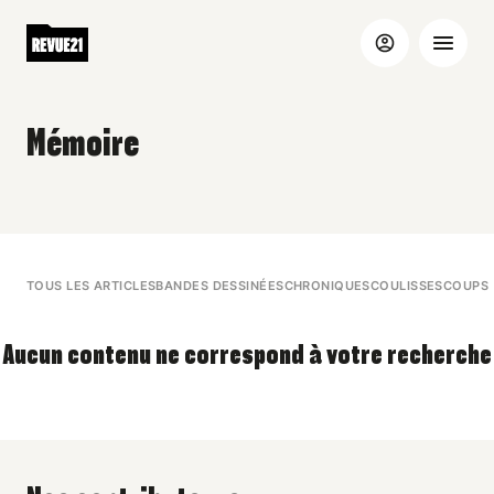
Mémoire
TOUS LES ARTICLES
BANDES DESSINÉES
CHRONIQUES
COULISSES
COUPS 
Aucun contenu ne correspond à votre recherche