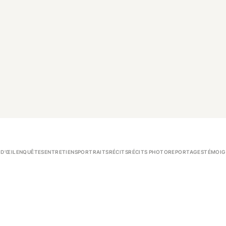
 D’ŒIL
ENQUÊTES
ENTRETIENS
PORTRAITS
RÉCITS
RÉCITS PHOTO
REPORTAGES
TÉMOIG