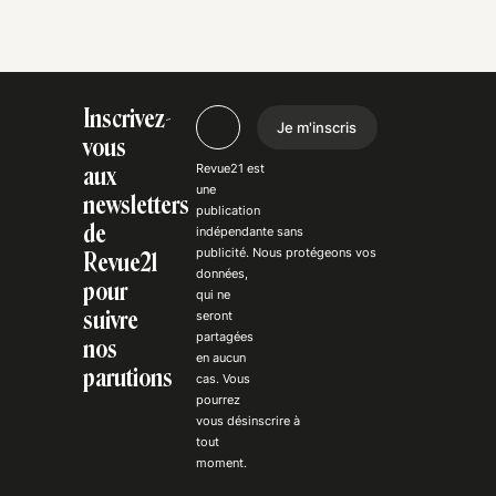
Inscrivez-
Je m'inscris
vous
Revue21 est
aux
une
newsletters
publication
de
indépendante
sans
publicité
. Nous
protégeons
vos
Revue21
données,
pour
qui ne
suivre
seront
partagées
nos
en aucun
parutions
cas. Vous
pourrez
vous
désinscrire
à
tout
moment.