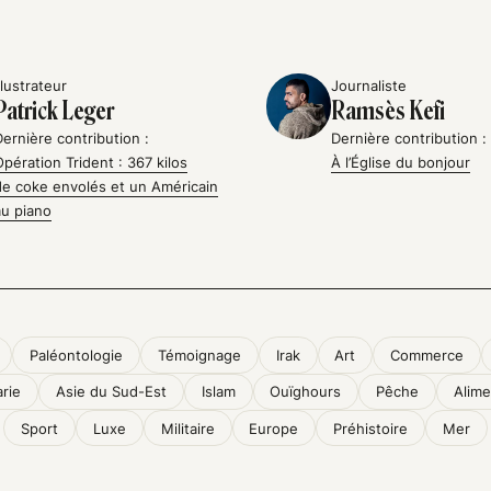
llustrateur
Journaliste
Patrick Leger
Ramsès Kefi
Dernière contribution :
Dernière contribution :
Opération Trident : 367 kilos
À l’Église du bonjour
de coke envolés et un Américain
au piano
Paléontologie
Témoignage
Irak
Art
Commerce
arie
Asie du Sud-Est
Islam
Ouïghours
Pêche
Alime
Sport
Luxe
Militaire
Europe
Préhistoire
Mer